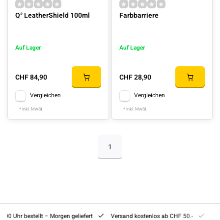
Q² LeatherShield 100ml
Farbbarriere
Auf Lager
Auf Lager
CHF 84,90
CHF 28,90
Vergleichen
Vergleichen
* Inkl. MwSt.
* Inkl. MwSt.
1
8:00 Uhr bestellt – Morgen geliefert
Versand kostenlos ab CHF 50.-
201