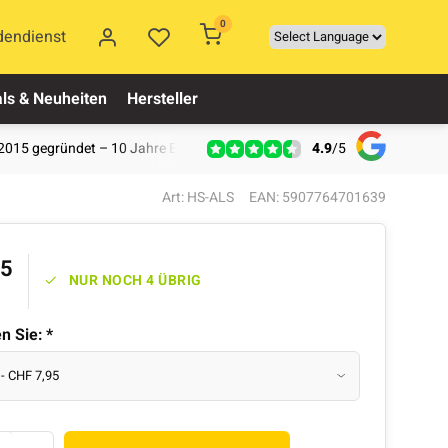
0
dendienst
ls & Neuheiten
Hersteller
4.9
/
5
2015 gegründet – 10 Jahre Erfahrung
Art: HS-ALS
EAN: 5907764701639
95
NUR NOCH 4 ÜBRIG
en Sie:
*