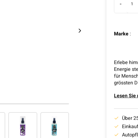
-
Marke
:
Erlebe him
Energie st
für Mensch
grössten D
Lesen Sie
Über 2
Einkauf
Autopf