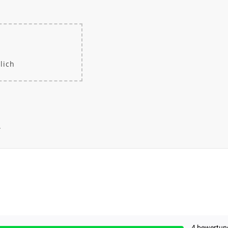
lich
.
4 bewertun