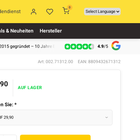
0
dendienst
ls & Neuheiten
Hersteller
4.9
/
5
2015 gegründet – 10 Jahre Erfahrung
Art: 002.71312.00
EAN: 8809432671312
,90
AUF LAGER
en Sie:
*