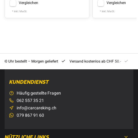
Vergleichen
Vergleichen
* Inkl. MwSt.
* Inkl. MwSt.
8:00 Uhr bestellt – Morgen geliefert
Versand kostenlos ab CHF 50.-
201
KUNDENDIENST
Häufig gestellte Fragen
062 557 35 21
info@carcareking.ch
079 867 91 60
NÜTZLICHE LINKS