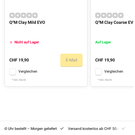
Q²M Clay Mild EVO
Q²M Clay Coarse EV
Nicht auf Lager
Auf Lager
CHF 19,90
E-Mail
CHF 19,90
Vergleichen
Vergleichen
* Inkl. MwSt.
* Inkl. MwSt.
8:00 Uhr bestellt – Morgen geliefert
Versand kostenlos ab CHF 50.-
201