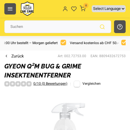
0
 18:00 Uhr bestellt – Morgen geliefert
Versand kostenlos ab CHF 50.-
Zurück
Art: 002.72753.00
EAN: 8809432672753
GYEON Q²M BUG & GRIME
INSEKTENENTFERNER
0/10 (0 Bewertungen)
Vergleichen