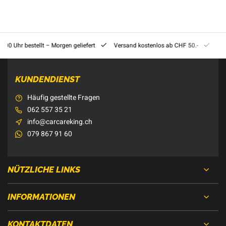
8:00 Uhr bestellt – Morgen geliefert
Versand kostenlos ab CHF 50.-
201
KUNDENDIENST
Häufig gestellte Fragen
062 557 35 21
info@carcareking.ch
079 867 91 60
NÜTZLICHE LINKS
INFORMATIONEN
KONTAKTDATEN