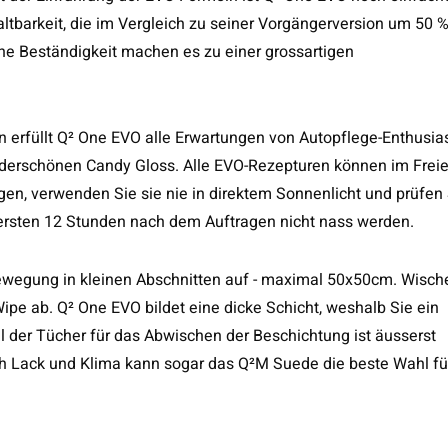
altbarkeit, die im Vergleich zu seiner Vorgängerversion um 50 
e Beständigkeit machen es zu einer grossartigen
 erfüllt Q² One EVO alle Erwartungen von Autopflege-Enthusia
nderschönen Candy Gloss. Alle EVO-Rezepturen können im Frei
en, verwenden Sie sie nie in direktem Sonnenlicht und prüfen 
 ersten 12 Stunden nach dem Auftragen nicht nass werden.
sbewegung in kleinen Abschnitten auf - maximal 50x50cm. Wisch
pe ab. Q² One EVO bildet eine dicke Schicht, weshalb Sie ein
 der Tücher für das Abwischen der Beschichtung ist äusserst
nach Lack und Klima kann sogar das Q²M Suede die beste Wahl fü