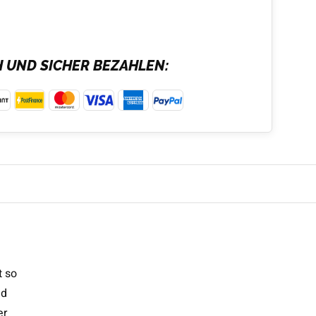
H UND SICHER BEZAHLEN:
t so
nd
er