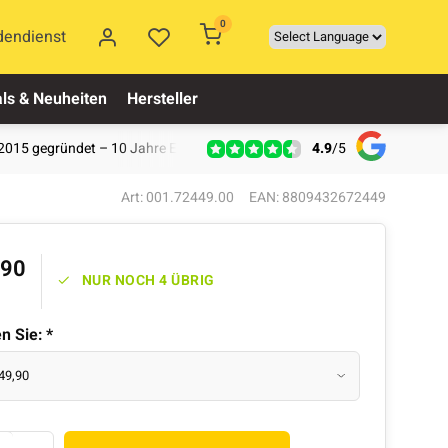
0
dendienst
ls & Neuheiten
Hersteller
4.9
/
5
2015 gegründet – 10 Jahre Erfahrung
Art: 001.72449.00
EAN: 8809432672449
,90
NUR NOCH 4 ÜBRIG
en Sie:
*