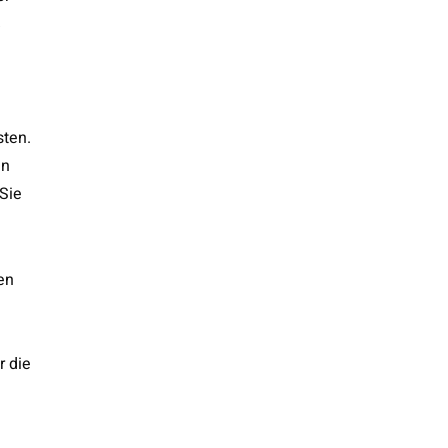
%
sten.
en
Sie
en
r die