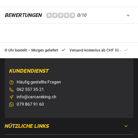
BEWERTUNGEN
0/10
8:00 Uhr bestellt – Morgen geliefert
Versand kostenlos ab CHF 50.-
201
KUNDENDIENST
Häufig gestellte Fragen
062 557 35 21
info@carcareking.ch
079 867 91 60
NÜTZLICHE LINKS