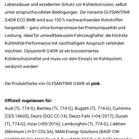
Lebensdauer und exzellenten Schutz vor Kühlerkorrosion, selbst
unter anspruchsvollsten Bedingungen. Die Variante GLYSANTIN®
G40® ECO BMB wird aus 100 % nachwachsenden Rohstoffen
hergestellt – ganz ohne Kompromisse bei Premiumqualität und
Leistung. Ideal für umweltbewusste Fahrzeughalter, die höchste
Kühlmittel-Performance mit nachhaltigem Anspruch verbinden
möchten. Glysantin® G40® ist ein konzentriertes
Kühlerschutzmittel und muss vor dem Einsatz im Kühlsystem
verdünnt werden!
Die Produktfarbe von GLYSANTIN® G40® ist
pink
.
Offiziell zugelassen für:
Audi (TL 774-G), Bentley (TL 774-G), Bugatti (TL 774-G), Cummins
(CES 14603), Deutz (DQC CC-14), Deutz-Fahr (>04/2017), Ducati
(TL 774-G), Irizar (>09/2016), Lamborghini (TL 774-G), Liebherr
(Minimum LH-01-COL3A), MAN Energy Solutions (BASF-CW-