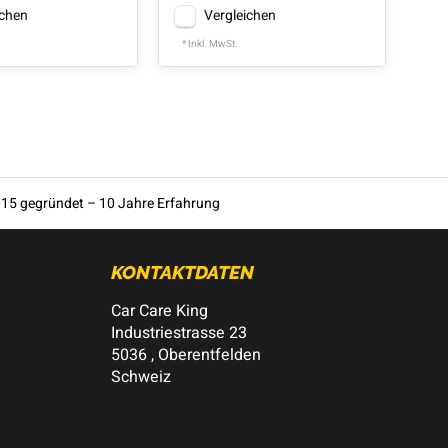
ichen
Vergleichen
* Inkl. MwSt.
* In
15 gegründet – 10 Jahre Erfahrung
KONTAKTDATEN
Car Care King
Industriestrasse 23
5036 , Oberentfelden
Schweiz