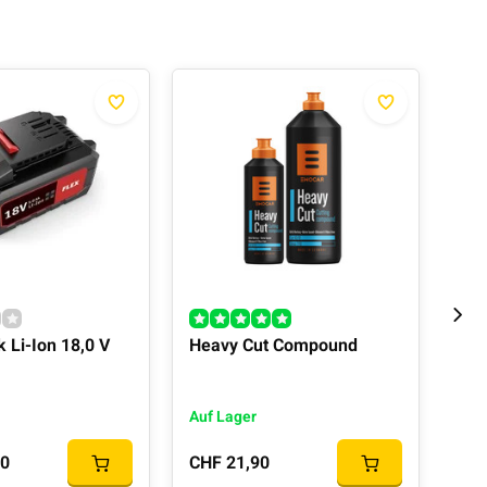
 Li-Ion 18,0 V
Heavy Cut Compound
Fin
Auf Lager
Auf
90
CHF 21,90
CHF