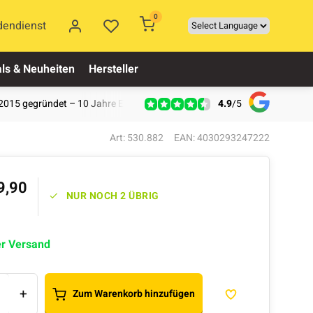
0
dendienst
ls & Neuheiten
Hersteller
4.9
/
5
2015 gegründet – 10 Jahre Erfahrung
Art: 530.882
EAN: 4030293247222
9,90
NUR NOCH 2 ÜBRIG
er Versand
+
Zum Warenkorb hinzufügen