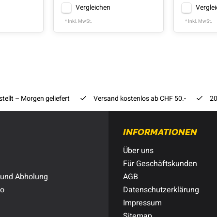
Vergleichen
Vergle
* Inkl. MwSt.
* Inkl. MwSt.
tellt – Morgen geliefert
Versand kostenlos ab CHF 50.-
20
INFORMATIONEN
Über uns
Für Geschäftskunden
 und Abholung
AGB
to
Datenschutzerklärung
Impressum
Sitemap