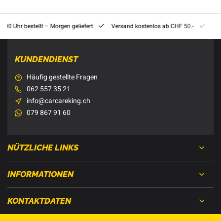
8:00 Uhr bestellt – Morgen geliefert
Versand kostenlos ab CHF 50.-
201
KUNDENDIENST
Häufig gestellte Fragen
062 557 35 21
info@carcareking.ch
079 867 91 60
NÜTZLICHE LINKS
INFORMATIONEN
KONTAKTDATEN