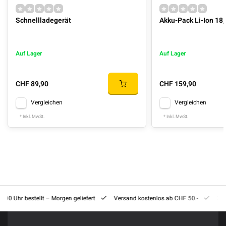
Schnellladegerät
Akku-Pack Li-Ion 18,
Auf Lager
Auf Lager
CHF 89,90
CHF 159,90
Vergleichen
Vergleichen
* Inkl. MwSt.
* Inkl. MwSt.
8:00 Uhr bestellt – Morgen geliefert
Versand kostenlos ab CHF 50.-
201