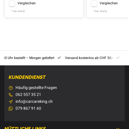
Vergleichen
Vergleichen
* Inkl. MwSt.
* Inkl. MwSt.
8:00 Uhr bestellt – Morgen geliefert
Versand kostenlos ab CHF 50.-
201
KUNDENDIENST
Häufig gestellte Fragen
062 557 35 21
info@carcareking.ch
079 867 91 60
NÜTZLICHE LINKS