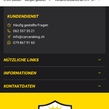
8:00 Uhr bestellt – Morgen geliefert
Versand kostenlos ab CHF 50.-
201
KUNDENDIENST
Häufig gestellte Fragen
062 557 35 21
info@carcareking.ch
079 867 91 60
NÜTZLICHE LINKS
INFORMATIONEN
KONTAKTDATEN