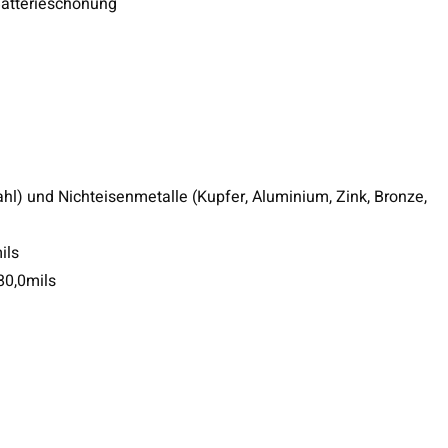
atterieschonung
hl) und Nichteisenmetalle (Kupfer, Aluminium, Zink, Bronze,
ils
80,0mils