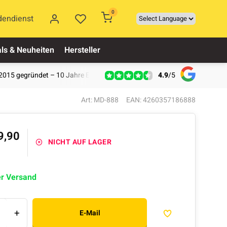
0
dendienst
ls & Neuheiten
Hersteller
4.9
/
5
2015 gegründet – 10 Jahre Erfahrung
Art: MD-888
EAN: 4260357186888
9,90
NICHT AUF LAGER
er Versand
+
E-Mail