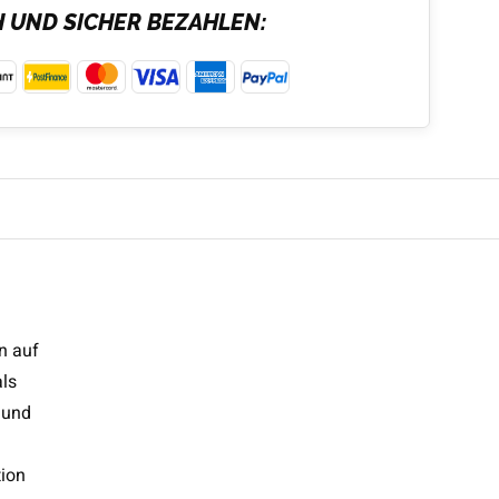
H UND SICHER BEZAHLEN:
n auf
als
 und
tion