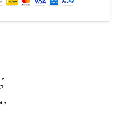
net
(1
der