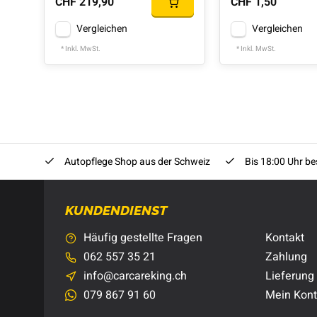
CHF 219,90
CHF 1,50
Vergleichen
Vergleichen
* Inkl. MwSt.
* Inkl. MwSt.
Autopflege Shop aus der Schweiz
Bis 18:00 Uhr bes
KUNDENDIENST
Häufig gestellte Fragen
Kontakt
062 557 35 21
Zahlung
info@carcareking.ch
Lieferung
079 867 91 60
Mein Kon