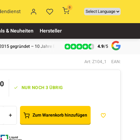
0
dendienst
ls & Neuheiten
Hersteller
4.9
/
5
2015 gegründet – 10 Jahre Erfahrung
Art: Z104_1
EAN:
50
NUR NOCH 3 ÜBRIG
+
Zum Warenkorb hinzufügen