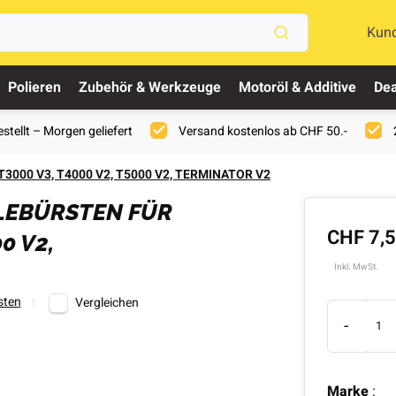
Kun
Polieren
Zubehör & Werkzeuge
Motoröl & Additive
Dea
stellt – Morgen geliefert
Versand kostenlos ab CHF 50.-
, T3000 V3, T4000 V2, T5000 V2, TERMINATOR V2
LEBÜRSTEN FÜR
CHF 7,
0 V2,
Inkl. MwSt.
sten
Vergleichen
-
Marke
: