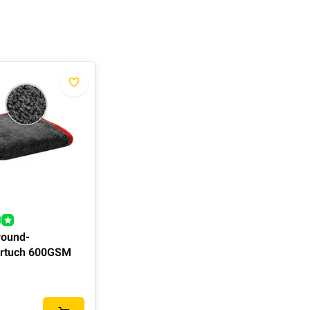
round-
ertuch 600GSM