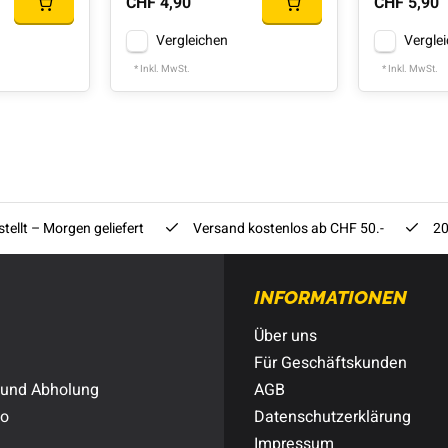
CHF 4,90
CHF 5,90
Vergleichen
Vergle
* Inkl. MwSt.
* Inkl. MwSt.
tellt – Morgen geliefert
Versand kostenlos ab CHF 50.-
20
INFORMATIONEN
Über uns
Für Geschäftskunden
 und Abholung
AGB
to
Datenschutzerklärung
Impressum