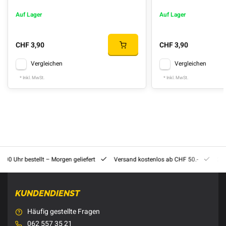
Auf Lager
Auf Lager
CHF 3,90
CHF 3,90
Vergleichen
Vergleichen
* Inkl. MwSt.
* Inkl. MwSt.
8:00 Uhr bestellt – Morgen geliefert
Versand kostenlos ab CHF 50.-
201
KUNDENDIENST
Häufig gestellte Fragen
062 557 35 21