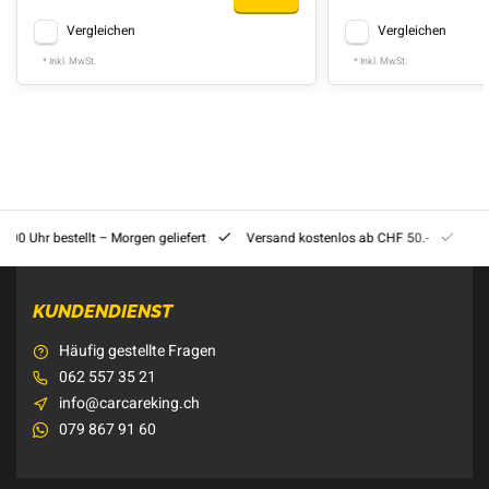
Vergleichen
Vergleichen
* Inkl. MwSt.
* Inkl. MwSt.
8:00 Uhr bestellt – Morgen geliefert
Versand kostenlos ab CHF 50.-
201
KUNDENDIENST
Häufig gestellte Fragen
062 557 35 21
info@carcareking.ch
079 867 91 60