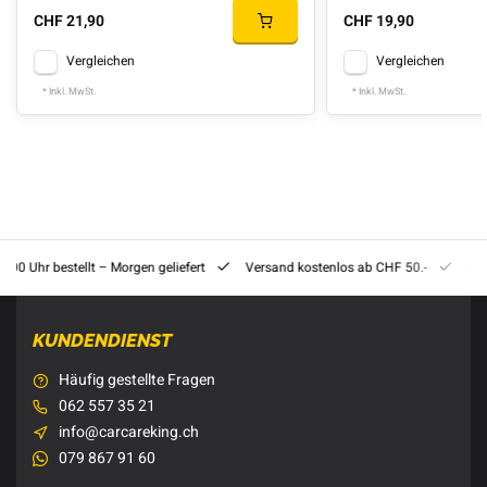
CHF 21,90
CHF 19,90
Vergleichen
Vergleichen
* Inkl. MwSt.
* Inkl. MwSt.
8:00 Uhr bestellt – Morgen geliefert
Versand kostenlos ab CHF 50.-
201
KUNDENDIENST
Häufig gestellte Fragen
062 557 35 21
info@carcareking.ch
079 867 91 60