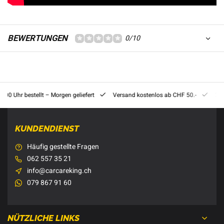
BEWERTUNGEN
0/10
8:00 Uhr bestellt – Morgen geliefert
Versand kostenlos ab CHF 50.-
201
KUNDENDIENST
Häufig gestellte Fragen
062 557 35 21
info@carcareking.ch
079 867 91 60
NÜTZLICHE LINKS