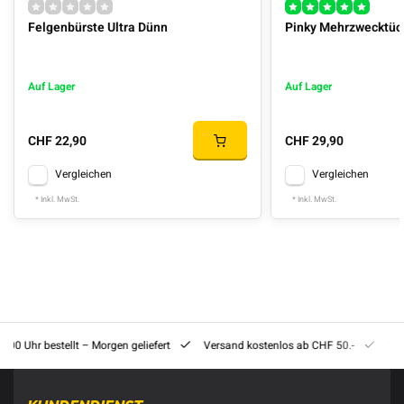
Felgenbürste Ultra Dünn
Pinky Mehrzwecktüch
Auf Lager
Auf Lager
CHF 22,90
CHF 29,90
Vergleichen
Vergleichen
* Inkl. MwSt.
* Inkl. MwSt.
8:00 Uhr bestellt – Morgen geliefert
Versand kostenlos ab CHF 50.-
201