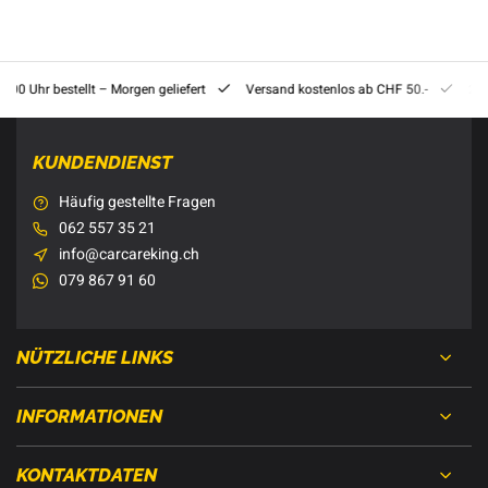
8:00 Uhr bestellt – Morgen geliefert
Versand kostenlos ab CHF 50.-
201
KUNDENDIENST
Häufig gestellte Fragen
062 557 35 21
info@carcareking.ch
079 867 91 60
NÜTZLICHE LINKS
INFORMATIONEN
KONTAKTDATEN