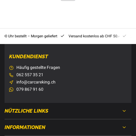
8:00 Uhr bestellt – Morgen geliefert
Versand kostenlos ab CHF 50.-
201
KUNDENDIENST
Häufig gestellte Fragen
062 557 35 21
info@carcareking.ch
079 867 91 60
NÜTZLICHE LINKS
INFORMATIONEN