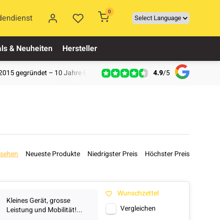
0
dendienst
ls & Neuheiten
Hersteller
4.9
/
5
2015 gegründet – 10 Jahre Erfahrung
esehen
Neueste Produkte
Niedrigster Preis
Höchster Preis
Wunschzettel
Kleines Gerät, grosse
Vergleichen
Leistung und Mobilität!...