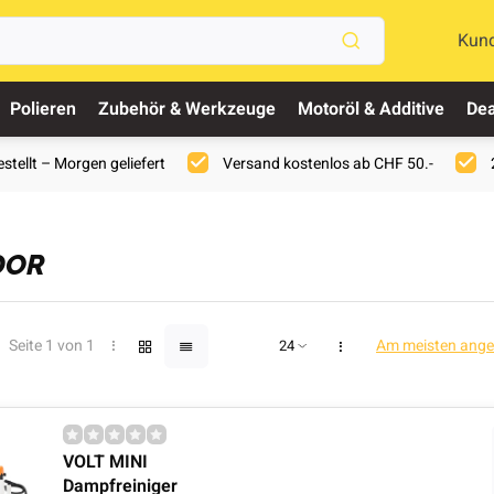
Kun
Polieren
Zubehör & Werkzeuge
Motoröl & Additive
Dea
stellt – Morgen geliefert
Versand kostenlos ab CHF 50.-
DOR
Seite 1 von 1
Am meisten ang
VOLT MINI
Dampfreiniger