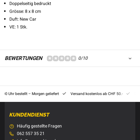
Doppelseitig bedruckt
Grösse: 8 x 8 cm
Duft: New Car
VE: 1 Stk.
BEWERTUNGEN
0/10
8:00 Uhr bestellt – Morgen geliefert
Versand kostenlos ab CHF 50.-
201
KUNDENDIENST
Häufig gestellte Fragen
062 557 35 21