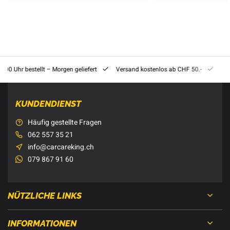
8:00 Uhr bestellt – Morgen geliefert
Versand kostenlos ab CHF 50.-
201
KUNDENDIENST
Häufig gestellte Fragen
062 557 35 21
info@carcareking.ch
079 867 91 60
NÜTZLICHE LINKS
INFORMATIONEN