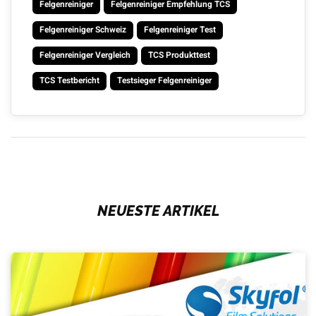
Felgenreiniger
Felgenreiniger Empfehlung TCS
Felgenreiniger Schweiz
Felgenreiniger Test
Felgenreiniger Vergleich
TCS Produkttest
TCS Testbericht
Testsieger Felgenreiniger
NEUESTE ARTIKEL