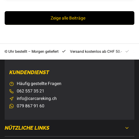
Zeige alle Beiträge
8:00 Uhr bestellt – Morgen geliefert
Versand kostenlos ab CHF 50.-
201
KUNDENDIENST
Häufig gestellte Fragen
062 557 35 21
info@carcareking.ch
079 867 91 60
NÜTZLICHE LINKS