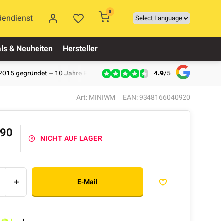
0
dendienst
ls & Neuheiten
Hersteller
4.9
/
5
2015 gegründet – 10 Jahre Erfahrung
Art: MINIWM
EAN: 9348166040920
,90
NICHT AUF LAGER
+
E-Mail