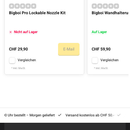
Bigboi Pro Lockable Nozzle Kit
Bigboi Wandhalteru
Nicht auf Lager
Auf Lager
CHF 29,90
E-Mail
CHF 59,90
Vergleichen
Vergleichen
* Inkl. MwSt.
* Inkl. MwSt.
8:00 Uhr bestellt – Morgen geliefert
Versand kostenlos ab CHF 50.-
201