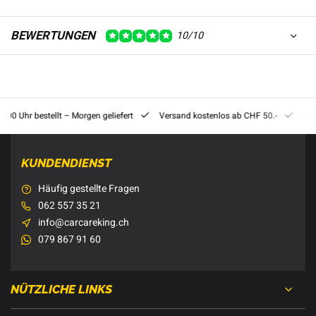
BEWERTUNGEN
10/10
8:00 Uhr bestellt – Morgen geliefert
Versand kostenlos ab CHF 50.-
201
KUNDENDIENST
Häufig gestellte Fragen
062 557 35 21
info@carcareking.ch
079 867 91 60
NÜTZLICHE LINKS