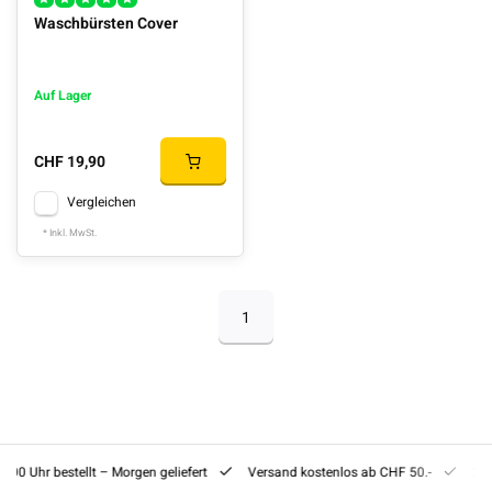
Waschbürsten Cover
Auf Lager
CHF 19,90
Vergleichen
* Inkl. MwSt.
1
8:00 Uhr bestellt – Morgen geliefert
Versand kostenlos ab CHF 50.-
201