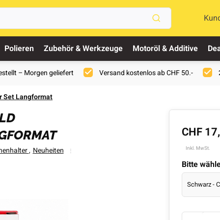
Kun
Polieren
Zubehör & Werkzeuge
Motoröl & Additive
Dea
stellt – Morgen geliefert
Versand kostenlos ab CHF 50.-
r Set Langformat
LD
CHF 17
NGFORMAT
Inkl. MwSt.
henhalter
,
Neuheiten
Bitte wähl