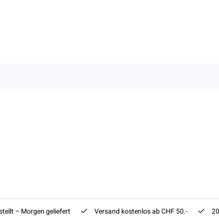
tellt – Morgen geliefert
Versand kostenlos ab CHF 50.-
20