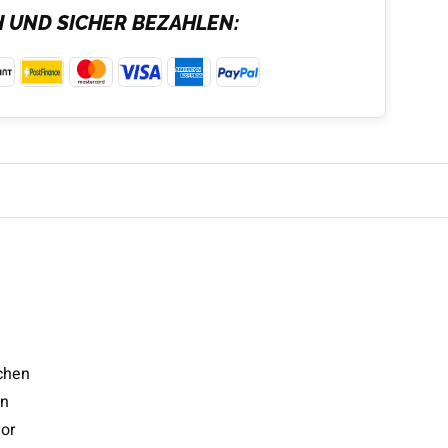
H UND SICHER BEZAHLEN:
chen
en
vor