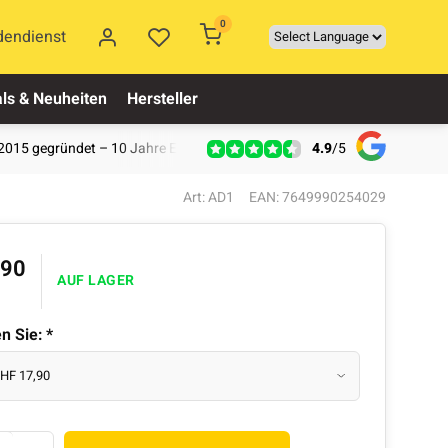
0
dendienst
ls & Neuheiten
Hersteller
4.9
/
5
2015 gegründet – 10 Jahre Erfahrung
Art: AD1
EAN: 7649990254029
,90
AUF LAGER
en Sie:
*