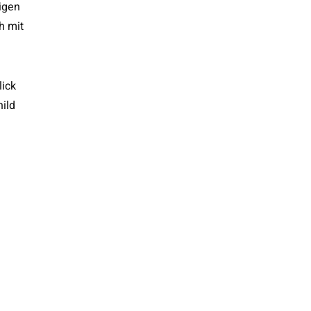
igen
h mit
lick
ild