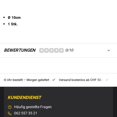
Ø 10cm
1 Stk.
BEWERTUNGEN
0/10
8:00 Uhr bestellt – Morgen geliefert
Versand kostenlos ab CHF 50.-
201
KUNDENDIENST
Häufig gestellte Fragen
062 557 35 21