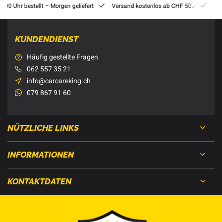
8:00 Uhr bestellt – Morgen geliefert
Versand kostenlos ab CHF 50.-
201
KUNDENDIENST
Häufig gestellte Fragen
062 557 35 21
info@carcareking.ch
079 867 91 60
NÜTZLICHE LINKS
INFORMATIONEN
KONTAKTDATEN