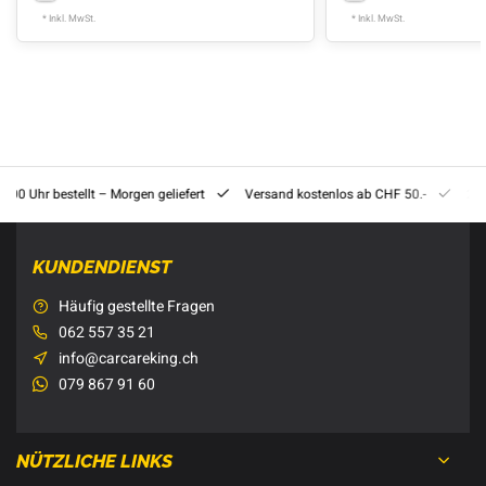
* Inkl. MwSt.
* Inkl. MwSt.
8:00 Uhr bestellt – Morgen geliefert
Versand kostenlos ab CHF 50.-
201
KUNDENDIENST
Häufig gestellte Fragen
062 557 35 21
info@carcareking.ch
079 867 91 60
NÜTZLICHE LINKS