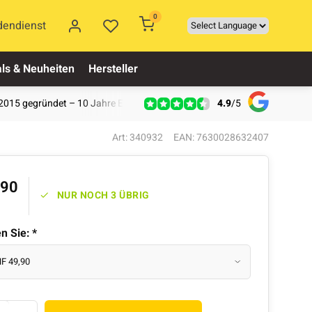
0
dendienst
ls & Neuheiten
Hersteller
4.9
/
5
2015 gegründet – 10 Jahre Erfahrung
Art: 340932
EAN: 7630028632407
,90
NUR NOCH 3 ÜBRIG
en Sie:
*