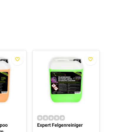
mpoo
Expert Felgenreiniger
am