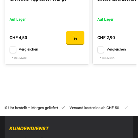
Auf Lager
Auf Lager
CHF 4,50
CHF 2,90
Vergleichen
Vergleichen
* Inkl. MwSt.
* Inkl. MwSt.
8:00 Uhr bestellt – Morgen geliefert
Versand kostenlos ab CHF 50.-
201
KUNDENDIENST