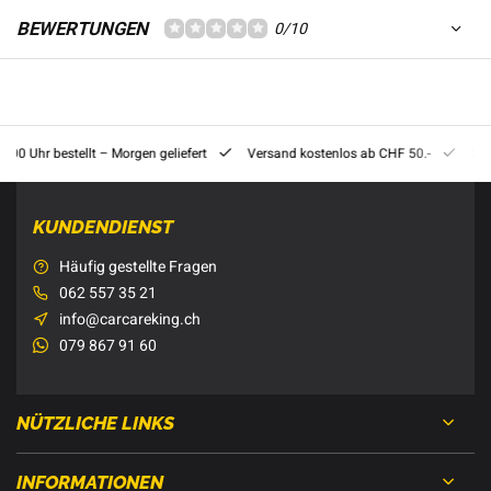
BEWERTUNGEN
0/10
8:00 Uhr bestellt – Morgen geliefert
Versand kostenlos ab CHF 50.-
201
KUNDENDIENST
Häufig gestellte Fragen
062 557 35 21
info@carcareking.ch
079 867 91 60
NÜTZLICHE LINKS
INFORMATIONEN