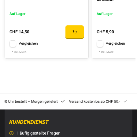
Auf Lager
Auf Lager
CHF 14,50
CHF 5,90
Vergleichen
Vergleichen
* Inkl. MwSt.
* Inkl. MwSt.
8:00 Uhr bestellt – Morgen geliefert
Versand kostenlos ab CHF 50.-
201
KUNDENDIENST
Häufig gestellte Fragen