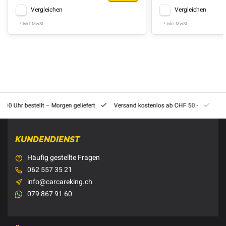
Vergleichen
Vergleichen
* Inkl. MwSt.
* Inkl. MwSt.
8:00 Uhr bestellt – Morgen geliefert
Versand kostenlos ab CHF 50.-
201
KUNDENDIENST
Häufig gestellte Fragen
062 557 35 21
info@carcareking.ch
079 867 91 60