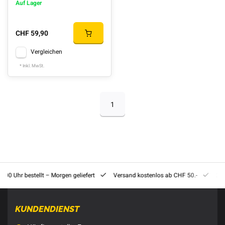
Auf Lager
CHF 59,90
Vergleichen
* Inkl. MwSt.
1
8:00 Uhr bestellt – Morgen geliefert
Versand kostenlos ab CHF 50.-
201
KUNDENDIENST